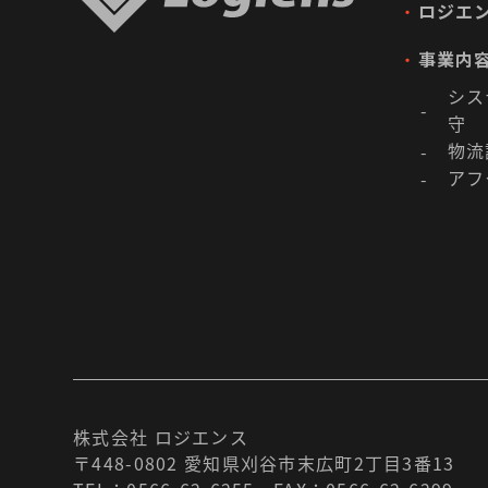
・
ロジエ
・
事業内
シス
-
守
物流
-
アフ
-
株式会社 ロジエンス
〒448-0802 愛知県刈谷市末広町2丁目3番13