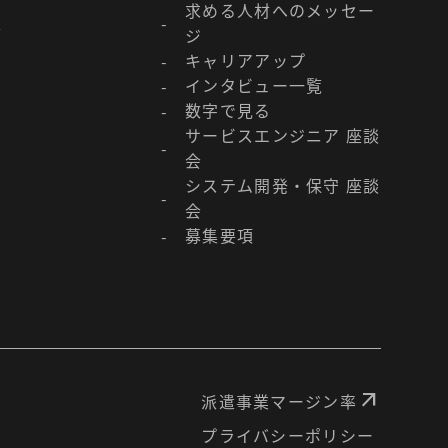
求める人材へのメッセー
-
／
ジ
キャリアアップ
-
インタビュー一覧
-
数字で見る
-
サービスエンジニア 座談
-
会
システム開発・保守 座談
-
会
募集要項
-
arrow_outward
派遣事業マージン率
プライバシーポリシー