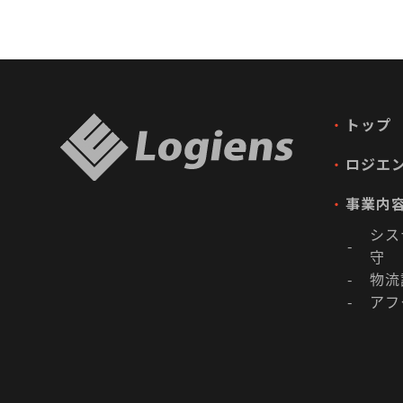
・
トップ
・
ロジエ
・
事業内
シス
-
守
物流
-
アフ
-