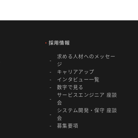
・
採用情報
求める人材へのメッセー
-
／
ジ
キャリアアップ
-
インタビュー一覧
-
数字で見る
-
サービスエンジニア 座談
-
会
システム開発・保守 座談
-
会
募集要項
-