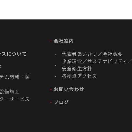
・
会社案内
ンスについて
代表者あいさつ／会社概要
-
企業理念／
サステナビリティ
-
容
安全衛生方針
各拠点アクセス
-
テム開発・保
・
お問い合わせ
設備施工
ターサービス
・
ブログ