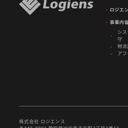
・
ロジエ
・
事業内
シス
-
守
物流
-
アフ
-
株式会社 ロジエンス