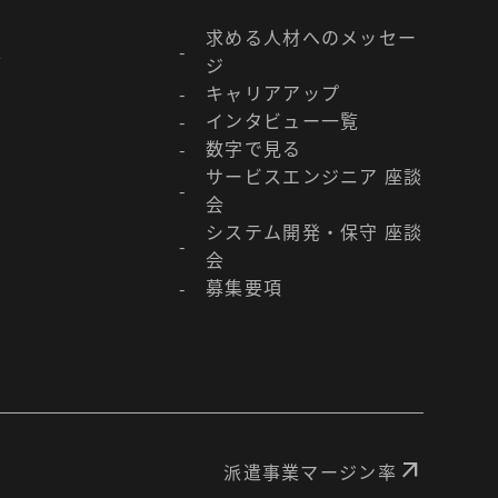
求める人材へのメッセー
-
／
ジ
キャリアアップ
-
インタビュー一覧
-
数字で見る
-
サービスエンジニア 座談
-
会
システム開発・保守 座談
-
会
募集要項
-
arrow_outward
派遣事業マージン率