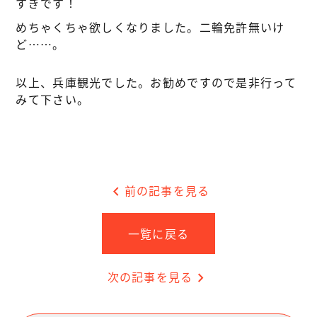
すぎです！
めちゃくちゃ欲しくなりました。二輪免許無いけ
ど……。
以上、兵庫観光でした。お勧めですので是非行って
みて下さい。
chevron_left
前の記事を見る
一覧に戻る
次の記事を見る
chevron_right