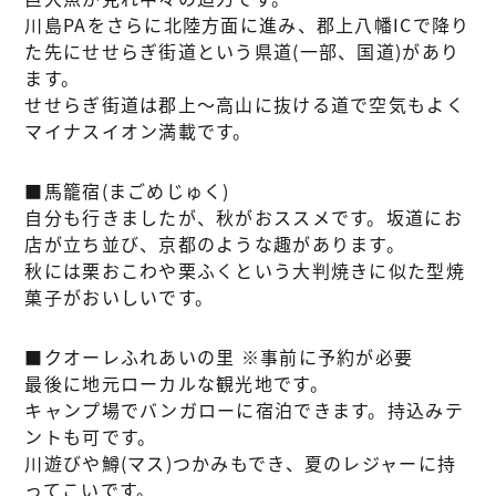
川島PAをさらに北陸方面に進み、郡上八幡ICで降り
た先にせせらぎ街道という県道(一部、国道)があり
ます。
せせらぎ街道は郡上～高山に抜ける道で空気もよく
マイナスイオン満載です。
■馬籠宿(まごめじゅく)
自分も行きましたが、秋がおススメです。坂道にお
店が立ち並び、京都のような趣があります。
秋には栗おこわや栗ふくという大判焼きに似た型焼
菓子がおいしいです。
■クオーレふれあいの里 ※事前に予約が必要
最後に地元ローカルな観光地です。
キャンプ場でバンガローに宿泊できます。持込みテ
ントも可です。
川遊びや鱒(マス)つかみもでき、夏のレジャーに持
ってこいです。